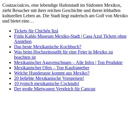
Coatzacoalcos, eine lebendige Hafenstadt im Südosten Mexikos,
zieht Besucher mit ihrer reichen Geschichte und ihrem lebhaften
kulturellen Leben an. Die Stadt liegt malerisch am Golf von Mexiko
und bietet eine…
Tickets für Chichén Itzá
Frida Kahlo Museum Mexiko-Stadt | Casa Azul Tickets ohne
Anstehen
Das beste Mexikanische Kochbuch?
Was beim Hochzeitsoutfit für eine Feier in Mexiko zu
beachten ist
Mexikanischer Agavenschnaps – Alle Infos | Top Produkte
Mexikanischer Ofen – Top Kaufratgeber
Welche Hunderasse kommt aus Mexiko?
20 beliebte Mexikanische Vorspeisen!
10 typisch mexikanische Cocktails!
Der große Mietwagen Vergleich für Cancun