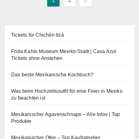
Seitennummerieru
1
2
der
Beiträge
Tickets für Chichén Itzá
Frida Kahlo Museum Mexiko-Stadt | Casa Azul
Tickets ohne Anstehen
Das beste Mexikanische Kochbuch?
Was beim Hochzeitsoutfit für eine Feier in Mexiko
zu beachten ist
Mexikanischer Agavenschnaps – Alle Infos | Top
Produkte
Mexikanischer Ofen – Top Kaufratgeber