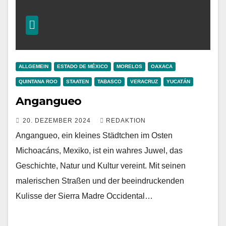
ALLGEMEIN
ESTADO DE MÉXICO
MORELOS
OAXACA
QUINTANA ROO
STAATEN
TABASCO
VERACRUZ
YUCATÁN
Angangueo
20. DEZEMBER 2024
REDAKTION
Angangueo, ein kleines Städtchen im Osten
Michoacáns, Mexiko, ist ein wahres Juwel, das
Geschichte, Natur und Kultur vereint. Mit seinen
malerischen Straßen und der beeindruckenden
Kulisse der Sierra Madre Occidental…