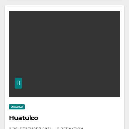
OAXACA
Huatulco