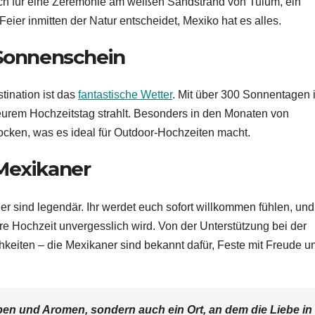
ch für eine Zeremonie am weißen Sandstrand von Tulum, ein
eier inmitten der Natur entscheidet, Mexiko hat es alles.
 Sonnenschein
tination ist das
fantastische Wetter
. Mit über 300 Sonnentagen 
n eurem Hochzeitstag strahlt. Besonders in den Monaten von
ocken, was es ideal für Outdoor-Hochzeiten macht.
Mexikaner
er sind legendär. Ihr werdet euch sofort willkommen fühlen, und
e Hochzeit unvergesslich wird. Von der Unterstützung bei der
chkeiten – die Mexikaner sind bekannt dafür, Feste mit Freude u
rben und Aromen, sondern auch ein Ort, an dem die Liebe in