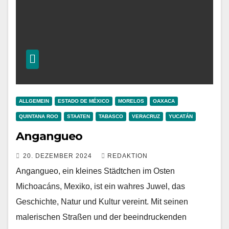
ALLGEMEIN
ESTADO DE MÉXICO
MORELOS
OAXACA
QUINTANA ROO
STAATEN
TABASCO
VERACRUZ
YUCATÁN
Angangueo
20. DEZEMBER 2024
REDAKTION
Angangueo, ein kleines Städtchen im Osten
Michoacáns, Mexiko, ist ein wahres Juwel, das
Geschichte, Natur und Kultur vereint. Mit seinen
malerischen Straßen und der beeindruckenden