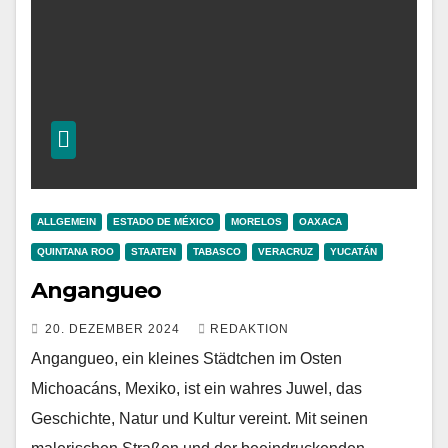
ALLGEMEIN
ESTADO DE MÉXICO
MORELOS
OAXACA
QUINTANA ROO
STAATEN
TABASCO
VERACRUZ
YUCATÁN
Angangueo
20. DEZEMBER 2024
REDAKTION
Angangueo, ein kleines Städtchen im Osten
Michoacáns, Mexiko, ist ein wahres Juwel, das
Geschichte, Natur und Kultur vereint. Mit seinen