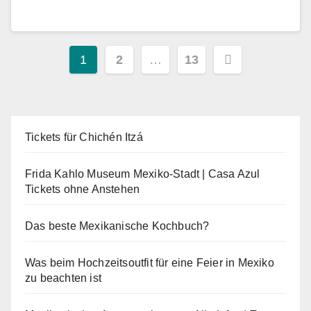
Seitennummerierung
1
2
…
13
der
Beiträge
Tickets für Chichén Itzá
Frida Kahlo Museum Mexiko-Stadt | Casa Azul
Tickets ohne Anstehen
Das beste Mexikanische Kochbuch?
Was beim Hochzeitsoutfit für eine Feier in Mexiko
zu beachten ist