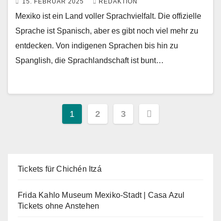
15. FEBRUAR 2025
REDAKTION
Mexiko ist ein Land voller Sprachvielfalt. Die offizielle
Sprache ist Spanisch, aber es gibt noch viel mehr zu
entdecken. Von indigenen Sprachen bis hin zu
Spanglish, die Sprachlandschaft ist bunt…
Seitennummerierung
1
2
3
der
Beiträge
Tickets für Chichén Itzá
Frida Kahlo Museum Mexiko-Stadt | Casa Azul
Tickets ohne Anstehen