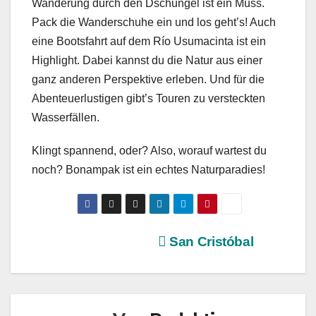
Wanderung durch den Dschungel ist ein Muss.
Pack die Wanderschuhe ein und los geht’s! Auch
eine Bootsfahrt auf dem Río Usumacinta ist ein
Highlight. Dabei kannst du die Natur aus einer
ganz anderen Perspektive erleben. Und für die
Abenteuerlustigen gibt’s Touren zu versteckten
Wasserfällen.
Klingt spannend, oder? Also, worauf wartest du
noch? Bonampak ist ein echtes Naturparadies!
Beitragsnavigation
San Cristóbal