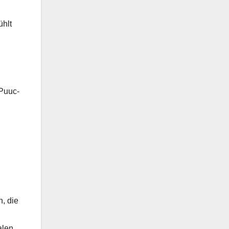
ühlt
 Puuc-
, die
alen