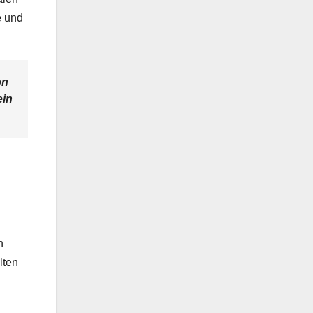
e und
on
ein
n
lten