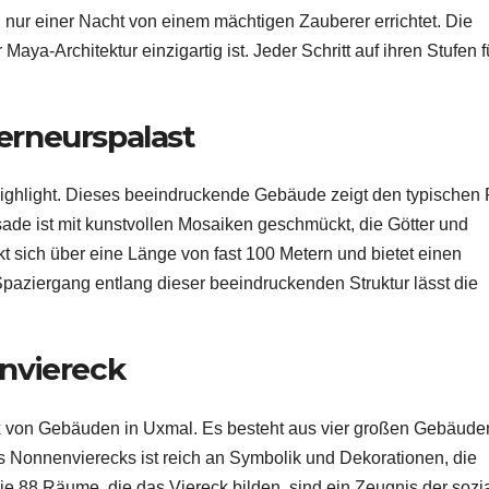
nur einer Nacht von einem mächtigen Zauberer errichtet. Die
Maya-Architektur einzigartig ist. Jeder Schritt auf ihren Stufen f
rneurspalast
Highlight. Dieses beeindruckende Gebäude zeigt den typischen
sade ist mit kunstvollen Mosaiken geschmückt, die Götter und
kt sich über eine Länge von fast 100 Metern und bietet einen
aziergang entlang dieser beeindruckenden Struktur lässt die
nviereck
x von Gebäuden in Uxmal. Es besteht aus vier großen Gebäuden
s Nonnenvierecks ist reich an Symbolik und Dekorationen, die
e 88 Räume, die das Viereck bilden, sind ein Zeugnis der sozi