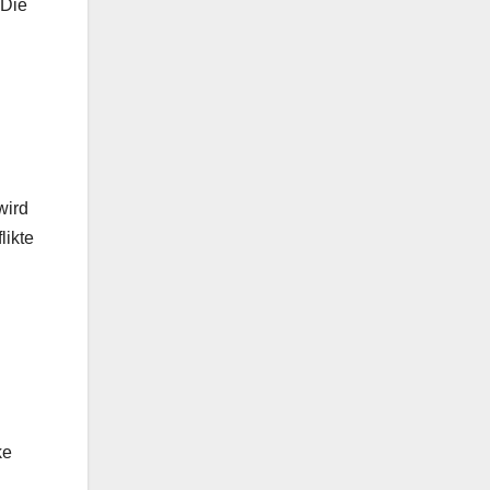
 Die
wird
likte
ke