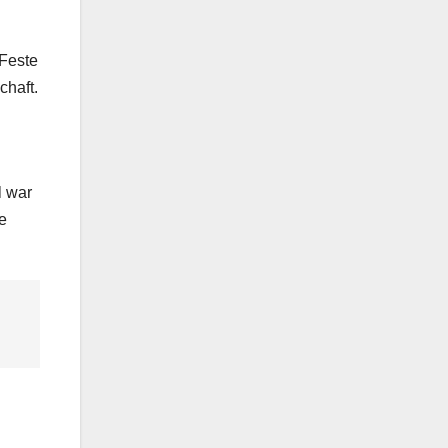
 Feste
chaft.
l war
e