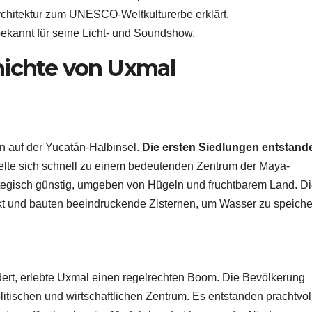
chitektur zum UNESCO-Weltkulturerbe erklärt.
 bekannt für seine Licht- und Soundshow.
hichte von Uxmal
n auf der Yucatán-Halbinsel.
Die ersten Siedlungen entstand
elte sich schnell zu einem bedeutenden Zentrum der Maya-
rategisch günstig, umgeben von Hügeln und fruchtbarem Land. D
kt und bauten beeindruckende Zisternen, um Wasser zu speiche
dert, erlebte Uxmal einen regelrechten Boom. Die Bevölkerung
itischen und wirtschaftlichen Zentrum. Es entstanden prachtvol