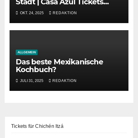
Stadt | Casa Azul Tickets
ohne Anstehen
OKT. 24, 2025
REDAKTION
ALLGEMEIN
Das beste Mexikanische
Kochbuch?
JULI 31, 2025
REDAKTION
Tickets für Chichén Itzá